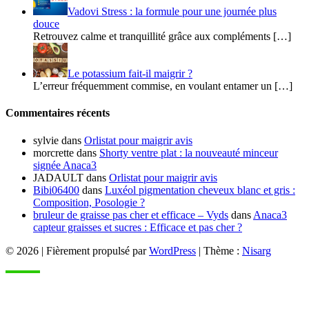
Vadovi Stress : la formule pour une journée plus
douce
Retrouvez calme et tranquillité grâce aux compléments […]
Le potassium fait-il maigrir ?
L’erreur fréquemment commise, en voulant entamer un […]
Commentaires récents
sylvie
dans
Orlistat pour maigrir avis
morcrette
dans
Shorty ventre plat : la nouveauté minceur
signée Anaca3
JADAULT
dans
Orlistat pour maigrir avis
Bibi06400
dans
Luxéol pigmentation cheveux blanc et gris :
Composition, Posologie ?
bruleur de graisse pas cher et efficace – Vyds
dans
Anaca3
capteur graisses et sucres : Efficace et pas cher ?
© 2026
|
Fièrement propulsé par
WordPress
|
Thème :
Nisarg