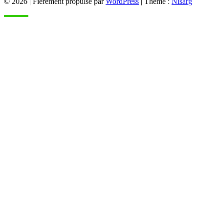
© 2026
|
Fièrement propulsé par
WordPress
|
Thème :
Nisarg