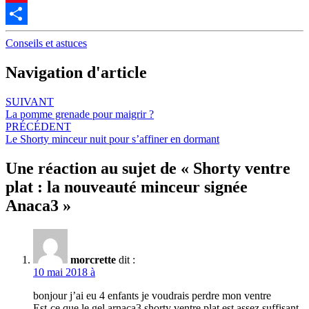
Pinterest
Partager
Conseils et astuces
Navigation d'article
SUIVANT
La pomme grenade pour maigrir ?
PRÉCÉDENT
Le Shorty minceur nuit pour s’affiner en dormant
Une réaction au sujet de «
Shorty ventre
plat : la nouveauté minceur signée
Anaca3
»
morcrette
dit :
10 mai 2018 à
bonjour j’ai eu 4 enfants je voudrais perdre mon ventre
Est-ce que le gel arnaca3 shorty ventre plat est assez suffisant