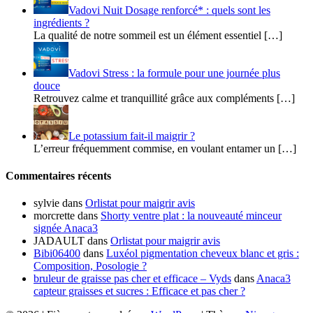
Vadovi Nuit Dosage renforcé* : quels sont les
ingrédients ?
La qualité de notre sommeil est un élément essentiel […]
Vadovi Stress : la formule pour une journée plus
douce
Retrouvez calme et tranquillité grâce aux compléments […]
Le potassium fait-il maigrir ?
L’erreur fréquemment commise, en voulant entamer un […]
Commentaires récents
sylvie
dans
Orlistat pour maigrir avis
morcrette
dans
Shorty ventre plat : la nouveauté minceur
signée Anaca3
JADAULT
dans
Orlistat pour maigrir avis
Bibi06400
dans
Luxéol pigmentation cheveux blanc et gris :
Composition, Posologie ?
bruleur de graisse pas cher et efficace – Vyds
dans
Anaca3
capteur graisses et sucres : Efficace et pas cher ?