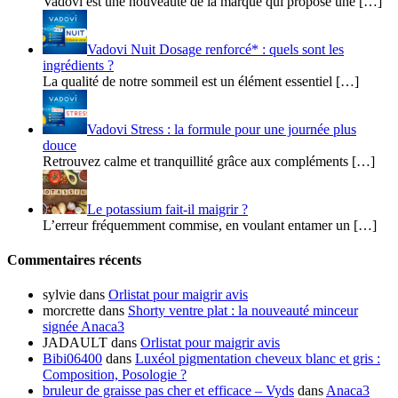
Vadovi est une nouveauté de la marque qui propose une […]
Vadovi Nuit Dosage renforcé* : quels sont les
ingrédients ?
La qualité de notre sommeil est un élément essentiel […]
Vadovi Stress : la formule pour une journée plus
douce
Retrouvez calme et tranquillité grâce aux compléments […]
Le potassium fait-il maigrir ?
L’erreur fréquemment commise, en voulant entamer un […]
Commentaires récents
sylvie
dans
Orlistat pour maigrir avis
morcrette
dans
Shorty ventre plat : la nouveauté minceur
signée Anaca3
JADAULT
dans
Orlistat pour maigrir avis
Bibi06400
dans
Luxéol pigmentation cheveux blanc et gris :
Composition, Posologie ?
bruleur de graisse pas cher et efficace – Vyds
dans
Anaca3