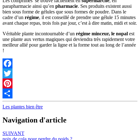
Les comprimés
se trouve facilement en
supermarché
, en
parapharmacie ainsi qu’en
pharmacie
. Ses produits existent aussi
bien sous forme de gélules que sous formes de poudre. Dans le
cadre d’un
régime
, il est conseillé de prendre une gélule 15 minutes
avant chaque repas, trois fois par jour, c’est à dire matin, midi et soir.
Véritable plante incontournable d’un
régime minceur,
le nopal
est
une plante aux vertus magiques qui deviendra très rapidement votre
meilleur allié pour garder la ligne et la forme tout au long de l’année
!
Facebook
Twitter
Pinterest
Partager
Les plantes bien être
Navigation d'article
SUIVANT
noix de cola pour perdre du poids ?