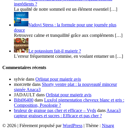
ingrédients ?
La qualité de notre sommeil est un élément essentiel […]
Vadovi Stress : la formule pour une journée plus
douce
Retrouvez calme et tranquillité grâce aux compléments […]
Le potassium fait-il maigrir ?
L’erreur fréquemment commise, en voulant entamer un […]
Commentaires récents
sylvie
dans
Orlistat pour maigrir avis
morcrette
dans
Shorty ventre plat : la nouveauté minceur
signée Anaca3
JADAULT
dans
Orlistat pour maigrir avis
Bibi06400
dans
Luxéol pigmentation cheveux blanc et gris :
Composition, Posologie ?
bruleur de graisse pas cher et efficace – Vyds
dans
Anaca3
capteur graisses et sucres : Efficace et pas cher ?
© 2026
|
Fièrement propulsé par
WordPress
|
Thème :
Nisarg