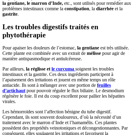
la gentiane, le marron d’Inde,
etc., sont utilisés pour remédier aux
problèmes intestinaux comme la
constipation
, la
diarrhée
et la
gastrite
.
Les troubles digestifs traités en
phytothérapie
Pour apaiser les douleurs de l’estomac,
la gentiane
est très utilisée.
Cette plante est combinée avec un extrait de
mélisse
pour agir de
manière antispasmodique et antiulcéreuse.
Par ailleurs,
la réglisse et
le curcuma
soignent les troubles
intestinaux et la gastrite. Ces deux ingrédients participent à
l’apaisement des irritations et jouent en même temps un rôle
antiacide. Ils sont à mélanger avec une portion de
feuilles
d’artichaut
pour pouvoir réguler le flux biliaire. Le desmodium
régénère le foie. Il est du coup excellent pour pallier les hépatites
virales.
Les hémorroïdes sont l’affection bénigne du tube digestif.
Cependant, ils sont souvent douloureux, d’où la nécessité d’un
traitement avec le marron d’Inde et l’hamamélis. Ces plantes
possèdent des propriétés veinotoniques et décongestionnantes. Par
conséquent, elles soulagent les irritations et favorisent la