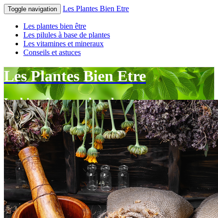
Les Plantes Bien Etre
Toggle navigation
Les plantes bien être
Les pilules à base de plantes
Les vitamines et mineraux
Conseils et astuces
Les Plantes Bien Etre
Le bien-être par les plantes