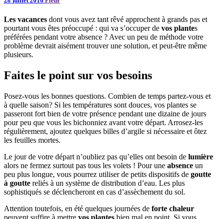
28 juillet 2016
Fleur
Les vacances
dont vous avez tant rêvé approchent à grands pas et
pourtant vous êtes préoccupé : qui va s’occuper de
vos plante
s
préférées pendant votre absence ? Avec un peu de méthode votre
problème devrait aisément trouver une solution, et peut-être même
plusieurs.
Faites le point sur vos besoins
Posez-vous les bonnes questions. Combien de temps partez-vous et
à quelle saison? Si les températures sont douces, vos plantes se
passeront fort bien de votre présence pendant une dizaine de jours
pour peu que vous les bichonniez avant votre départ. Arrosez-les
régulièrement, ajoutez quelques billes d’argile si nécessaire et ôtez
les feuilles mortes.
Le jour de votre départ n’oubliez pas qu’elles ont besoin de
lumière
alors ne fermez surtout pas tous les volets ! Pour une
absence
un
peu plus longue, vous pourrez utiliser de petits dispositifs de
goutte
à goutte
reliés à un système de distribution d’eau. Les plus
sophistiqués se déclencheront en cas d’assèchement du sol.
Attention toutefois, en été quelques journées de
forte chaleur
peuvent suffire à mettre
vos plantes
bien mal en point. Si vous