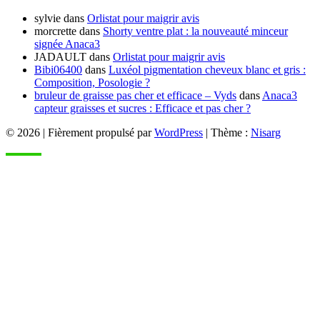
sylvie
dans
Orlistat pour maigrir avis
morcrette
dans
Shorty ventre plat : la nouveauté minceur
signée Anaca3
JADAULT
dans
Orlistat pour maigrir avis
Bibi06400
dans
Luxéol pigmentation cheveux blanc et gris :
Composition, Posologie ?
bruleur de graisse pas cher et efficace – Vyds
dans
Anaca3
capteur graisses et sucres : Efficace et pas cher ?
© 2026
|
Fièrement propulsé par
WordPress
|
Thème :
Nisarg