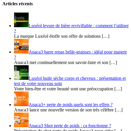
Articles récents
Luxéol levure de bière revivifiable : comment l’utiliser
?
La marque Luxéol étoffe son offre de solutions […]
Anaca3 barre repas brûle-graisses : idéal pour maigrir
?
Anaca3 met continuellement son savoir-faire et son […]
Luxéol huile sèche corps et cheveux : présentation et
test de votre nouveau soin
Votre bien-être et votre beauté sont une préoccupation […]
Anaca3+ perte de poids quels sont les effets ?
Anaca3 lance une nouvelle version de son très célèbre […]
Anaca3 Shot perte de poids : ça fonctionne ?
Présentation du shot perte de poids Anaca3 pour aider […]