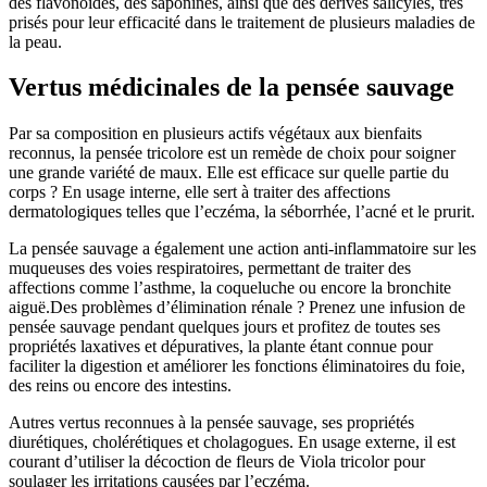
des flavonoïdes, des saponines, ainsi que des dérivés salicylés, très
prisés pour leur efficacité dans le traitement de plusieurs maladies de
la peau.
Vertus médicinales de la pensée sauvage
Par sa composition en plusieurs actifs végétaux aux bienfaits
reconnus, la pensée tricolore est un remède de choix pour soigner
une grande variété de maux. Elle est efficace sur quelle partie du
corps ? En usage interne, elle sert à traiter des affections
dermatologiques telles que l’eczéma, la séborrhée, l’acné et le prurit.
La pensée sauvage a également une action anti-inflammatoire sur les
muqueuses des voies respiratoires, permettant de traiter des
affections comme l’asthme, la coqueluche ou encore la bronchite
aiguë.Des problèmes d’élimination rénale ? Prenez une infusion de
pensée sauvage pendant quelques jours et profitez de toutes ses
propriétés laxatives et dépuratives, la plante étant connue pour
faciliter la digestion et améliorer les fonctions éliminatoires du foie,
des reins ou encore des intestins.
Autres vertus reconnues à la pensée sauvage, ses propriétés
diurétiques, cholérétiques et cholagogues. En usage externe, il est
courant d’utiliser la décoction de fleurs de Viola tricolor pour
soulager les irritations causées par l’eczéma.