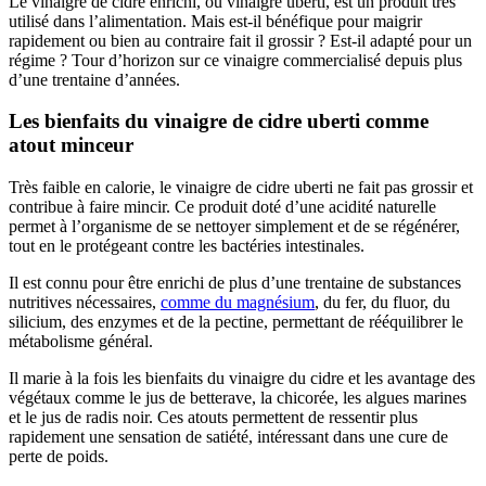
Le vinaigre de cidre enrichi, ou vinaigre uberti, est un produit très
utilisé dans l’alimentation. Mais est-il bénéfique pour maigrir
rapidement ou bien au contraire fait il grossir ? Est-il adapté pour un
régime ? Tour d’horizon sur ce vinaigre commercialisé depuis plus
d’une trentaine d’années.
Les bienfaits du vinaigre de cidre uberti comme
atout minceur
Très faible en calorie, le vinaigre de cidre uberti ne fait pas grossir et
contribue à faire mincir. Ce produit doté d’une acidité naturelle
permet à l’organisme de se nettoyer simplement et de se régénérer,
tout en le protégeant contre les bactéries intestinales.
Il est connu pour être enrichi de plus d’une trentaine de substances
nutritives nécessaires,
comme du magnésium
, du fer, du fluor, du
silicium, des enzymes et de la pectine, permettant de rééquilibrer le
métabolisme général.
Il marie à la fois les bienfaits du vinaigre du cidre et les avantage des
végétaux comme le jus de betterave, la chicorée, les algues marines
et le jus de radis noir. Ces atouts permettent de ressentir plus
rapidement une sensation de satiété, intéressant dans une cure de
perte de poids.