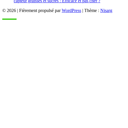
capteur graisses et sucres : Efficace et pas cher ?
© 2026
|
Fièrement propulsé par
WordPress
|
Thème :
Nisarg