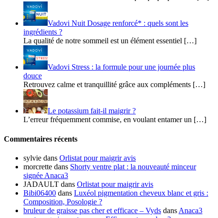
Vadovi Nuit Dosage renforcé* : quels sont les
ingrédients ?
La qualité de notre sommeil est un élément essentiel […]
Vadovi Stress : la formule pour une journée plus
douce
Retrouvez calme et tranquillité grâce aux compléments […]
Le potassium fait-il maigrir ?
L’erreur fréquemment commise, en voulant entamer un […]
Commentaires récents
sylvie
dans
Orlistat pour maigrir avis
morcrette
dans
Shorty ventre plat : la nouveauté minceur
signée Anaca3
JADAULT
dans
Orlistat pour maigrir avis
Bibi06400
dans
Luxéol pigmentation cheveux blanc et gris :
Composition, Posologie ?
bruleur de graisse pas cher et efficace – Vyds
dans
Anaca3