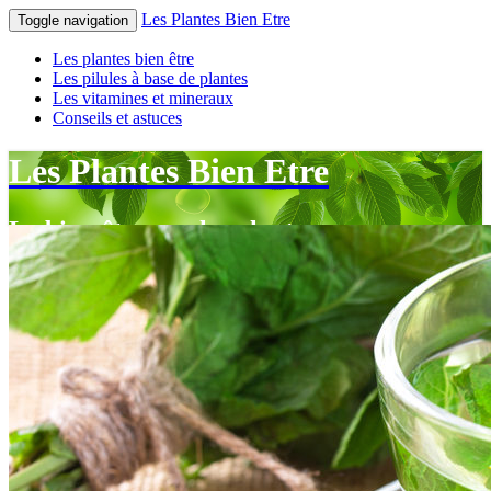
Les Plantes Bien Etre
Toggle navigation
Les plantes bien être
Les pilules à base de plantes
Les vitamines et mineraux
Conseils et astuces
Les Plantes Bien Etre
Le bien-être par les plantes